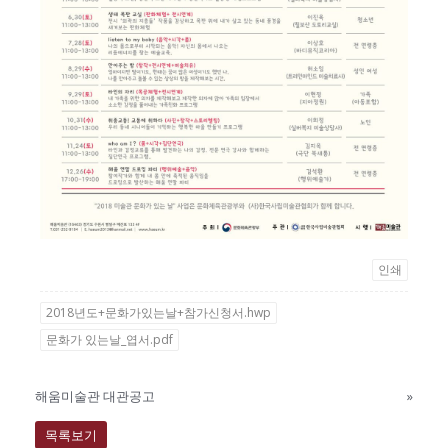
인쇄
2018년도+문화가있는날+참가신청서.hwp
문화가 있는날_엽서.pdf
해움미술관 대관공고
»
목록보기