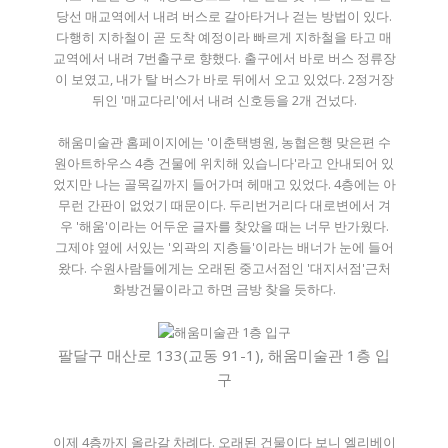
당선 매교역에서 내려 버스로 갈아타거나 걷는 방법이 있다.
다행히 지하철이 곧 도착 예정이라 빠르게 지하철을 타고 매
교역에서 내려 7번출구로 향했다. 출구에서 바로 버스 정류장
이 보였고, 내가 탈 버스가 바로 뒤에서 오고 있었다. 2정거장
뒤인 '매교다리'에서 내려 신호등을 2개 건넜다.
해움미술관 홈페이지에는 '이춘택병원, 농협은행 맞은편 수
원아트하우스 4층 건물에 위치해 있습니다'라고 안내되어 있
었지만 나는 골목길까지 들어가며 헤매고 있었다. 4층에는 아
무런 간판이 없었기 때문이다. 두리번거리다 대로변에서 겨
우 '해움'이라는 어두운 글자를 찾았을 때는 너무 반가웠다.
그제야 옆에 서있는 '외곽의 지층들'이라는 배너가 눈에 들어
왔다. 수원사람들에게는 오래된 중고서점인 '대지서점'근처
화방건물이라고 하면 금방 찾을 듯하다.
팔달구 매산로 133(교동 91-1), 해움미술관 1층 입
구
이제 4층까지 올라갈 차례다. 오래된 건물이다 보니 엘리베이