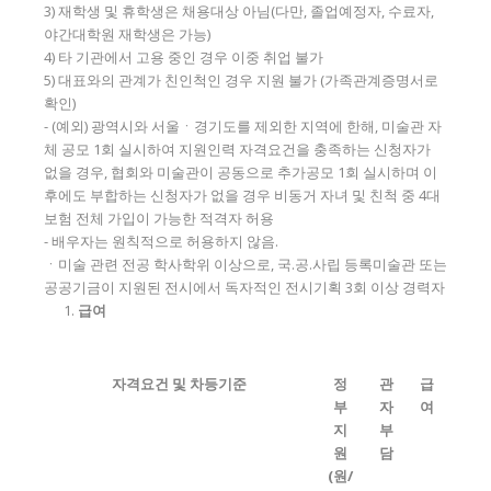
3) 재학생 및 휴학생은 채용대상 아님(다만, 졸업예정자, 수료자,
야간대학원 재학생은 가능)
4) 타 기관에서 고용 중인 경우 이중 취업 불가
5) 대표와의 관계가 친인척인 경우 지원 불가 (가족관계증명서로
확인)
- (예외) 광역시와 서울ㆍ경기도를 제외한 지역에 한해, 미술관 자
체 공모 1회 실시하여 지원인력 자격요건을 충족하는 신청자가
없을 경우, 협회와 미술관이 공동으로 추가공모 1회 실시하며 이
후에도 부합하는 신청자가 없을 경우 비동거 자녀 및 친척 중 4대
보험 전체 가입이 가능한 적격자 허용
- 배우자는 원칙적으로 허용하지 않음.
ㆍ미술 관련 전공 학사학위 이상으로, 국.공.사립 등록미술관 또는
공공기금이 지원된 전시에서 독자적인 전시기획 3회 이상 경력자
급여
자격요건 및 차등기준
정
관
급
부
자
여
지
부
원
담
(
원
/