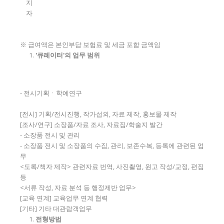
지
자
※ 급여액은 본인부담 보험료 및 세금 포함 금액임
'
큐레이터
'
의 업무 범위
- 전시기획ㆍ학예연구
[전시] 기획/전시진행, 작가섭외, 자료 제작, 홍보물 제작
[조사/연구] 소장품/자료 조사, 자료집/학술지 발간
- 소장품 전시 및 관리
- 소장품 전시 및 소장품의 수집, 관리, 보존수복, 등록에 관련된 업
무
<도록/책자 제작> 관련자료 번역, 사진촬영, 원고 작성/교정, 편집
등
<서류 작성, 자료 분석 등 행정제반 업무>
[교육 연계] 교육업무 연계 협력
[기타] 기타 대관람객업무
전형방법