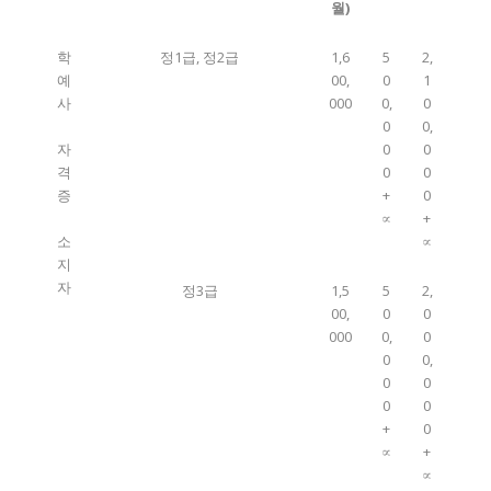
월
)
학
정1급, 정2급
1,6
5
2,
예
00,
0
1
사
000
0,
0
0
0,
자
0
0
격
0
0
증
+
0
∝
+
소
∝
지
자
정3급
1,5
5
2,
00,
0
0
000
0,
0
0
0,
0
0
0
0
+
0
∝
+
∝