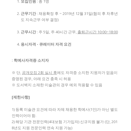
모집인원
: 총 1명
근무기간
: 채용확정 후 ~ 2019년 12월 31일(협의 후 차후년
도 지속근무 여부 결정)
근무시간
: 주 5일, 주 40시간 근무,
출퇴근시간
10:00~18:00
응시자격
-
큐레이터 자격 요건
:
학예사자격증 소지자
※ 단,
공개모집
2
회 실시 후
에도 자격증 소지한 지원자가 없음이
증명된 경우, 아래 요건 충족 시 허용
※ 도서벽지 소재한 미술관의 경우 예외 적용할 수 있음
[
제한사항
]
1) 등록 미술관 요건에 따라 자체 채용한 학예사(1인)가 아닌 별도
인력이어야 함.
2) 해당 기관 전문인력(4대보험 기가입자) 신규지원 불가 (단, 201
8년도 지원 전문인력 연속 지원 가능)