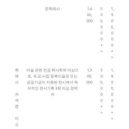
준학예사
1,4
5
1,
00,
0
9
000
0,
0
0
0,
0
0
0
0
+
0
∝
+
∝
학
미술 관련 전공 학사학위 이상으
1,3
5
1,
예
로, 국.공.사립 등록미술관 또는
00,
0
8
사
공공기금이 지원된 전시에서 독
000
0,
0
자적인 전시기획 3회 이상 경력
0
0,
자
자
0
0
격
0
0
증
+
0
∝
+
미
∝
소