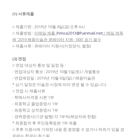
(1)
서류제출
○ 제출기한 : 2019년 10월 4일(금) 오후 6시
○ 제출방법 :
이메일 제출
(
hmoa2013@hanmail.net
) /
메일 제목
에
'2019
해움미술관 큐레이터 지원
- 000'
표기 필수
○ 제출서류 : 큐레이터 지원서(지정양식, 별첨)
(2)
면접
○ 면접 대상자 통보 및 일정 등 :
- 면접대상자 통보 : 2019년 10월 5일(토) / 개별통보
- 면접예정일 : 2019년 10월 6일(일) / 해움미술관
* 상기 일정은 미술관 사정에 따라 변경 될 수 있습니다.
○ 면접 시 제출서류
- 학예사자격증 사본 1부
- 최종학교 졸업증명서 1부
- 최종학교 성적증명서 1부
- 경력증명서(기관 발행) 각 1부씩(해당자에 한함)
* 최종합격 후 주민등록등본 1부 제출
○ 추후 지원서에 기재한 내용 중 증명할 수 없거나 허위가 있을 경
우에는 합격이 취소됨