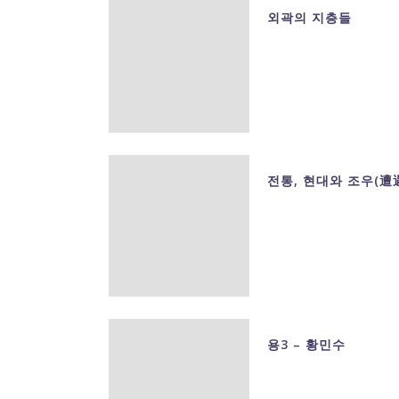
외곽의 지층들
전통, 현대와 조우(遭
용3 – 황민수