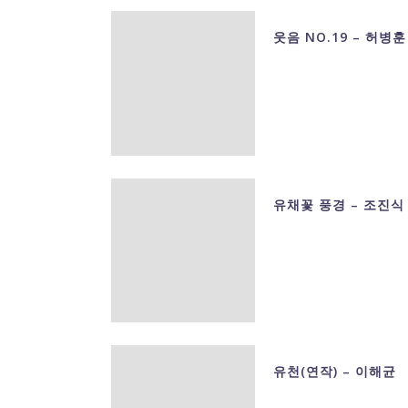
웃음 NO.19 – 허병훈
유채꽃 풍경 – 조진식
유천(연작) – 이해균