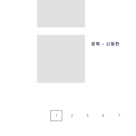
윤회 – 신동한
1
2
3
4