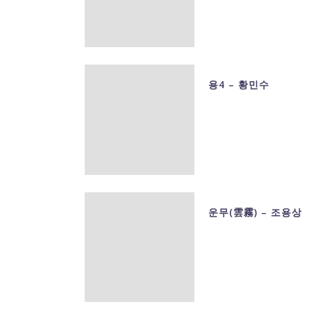
용4 – 황민수
운무(雲霧) – 조용상