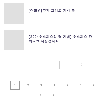
[장철영]추억,그리고 기억 展
[2024호스피스의 달 기념] 호스피스 완
화의료 사진전시회
1
2
3
4
5
6
7
8
9
...