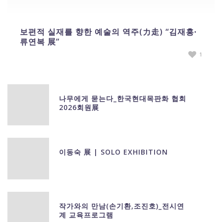
보편적 실재를 향한 예술의 역주(力走) “김재홍∙
류연복 展”
1
나무에게 묻는다_한국현대목판화 협회
2026회원展
이동숙 展 | SOLO EXHIBITION
작가와의 만남(손기환,조진호)_전시연
계 교육프로그램