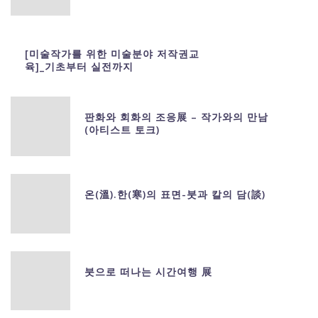
[미술작가를 위한 미술분야 저작권교
육]_기초부터 실전까지
판화와 회화의 조응展 – 작가와의 만남
(아티스트 토크)
온(溫).한(寒)의 표면-붓과 칼의 담(談)
붓으로 떠나는 시간여행 展