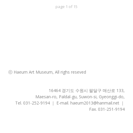
page
1
of
15
ⓒ Haeum Art Museum, All righs reseved
16464 경기도 수원시 팔달구 매산로 133,
Maesan-ro, Paldal-gu, Suwon-si, Gyeonggi-do,
Tel. 031-252-9194 ｜ E-mail. haeum2013@hanmail.net ｜
Fax. 031-251-9194